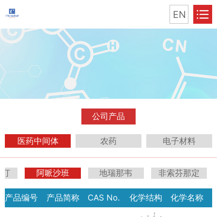
EN
公司产品
医药中间体
农药
电子材料
列汀
阿哌沙班
地瑞那韦
非索芬那定
产品编号
产品简称
CAS No.
化学结构
化学名称