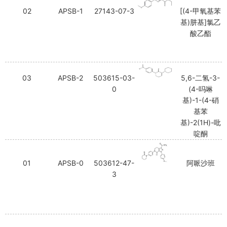
02
APSB-1
27143-07-3
[(4-甲氧基苯
基)肼基]氯乙
酸乙酯
03
APSB-2
503615-03-
5,6-二氢-3-
0
(4-吗啉
基)-1-(4-硝
基苯
基)-2(1H)-吡
啶酮
01
APSB-0
503612-47-
阿哌沙班
3