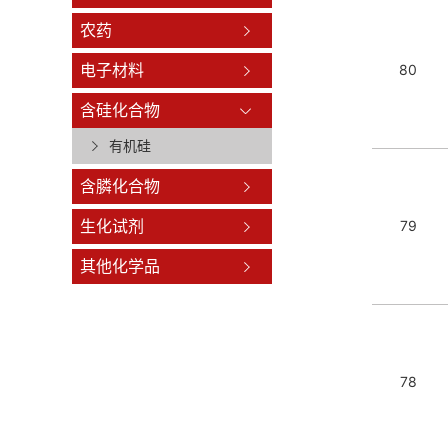
农药
电子材料
80
含硅化合物
有机硅
含膦化合物
生化试剂
79
其他化学品
78