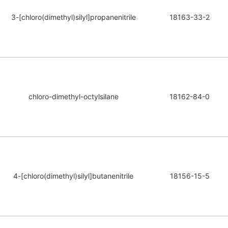
3-[chloro(dimethyl)silyl]propanenitrile
18163-33-2
chloro-dimethyl-octylsilane
18162-84-0
4-[chloro(dimethyl)silyl]butanenitrile
18156-15-5