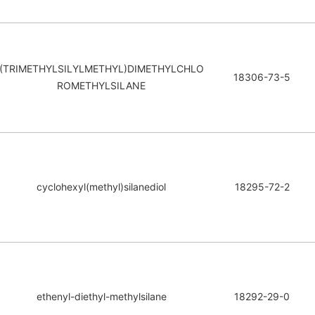
(TRIMETHYLSILYLMETHYL)DIMETHYLCHLO
18306-73-5
ROMETHYLSILANE
cyclohexyl(methyl)silanediol
18295-72-2
ethenyl-diethyl-methylsilane
18292-29-0